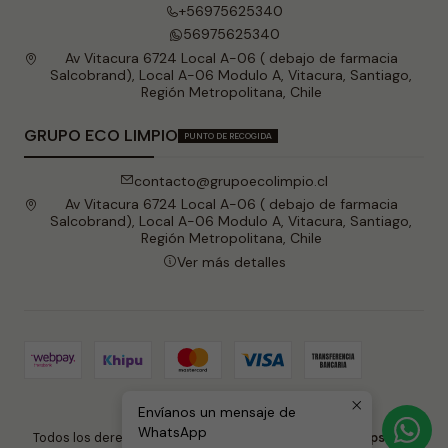
+56975625340
56975625340
Av Vitacura 6724 Local A-06 ( debajo de farmacia
Salcobrand), Local A-06 Modulo A, Vitacura, Santiago,
Región Metropolitana, Chile
GRUPO ECO LIMPIO
PUNTO DE RECOGIDA
contacto@grupoecolimpio.cl
Av Vitacura 6724 Local A-06 ( debajo de farmacia
Salcobrand), Local A-06 Modulo A, Vitacura, Santiago,
Región Metropolitana, Chile
Ver más detalles
Envíanos un mensaje de
2026 Grupo Eco Limpio .
WhatsApp
Todos los derechos reservados.
Desarrollado por Jumpseller
.