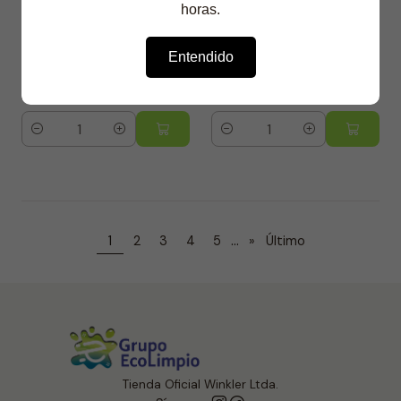
Desinfectante Amonio
Amonio Cuaternario
horas.
Cuarternario - WK-
con Gatillo - WK-705
705 Lpu - 5 Litros
Lpu - 1 Litro
Entendido
$4.990 CLP
$1.990 CLP
$6.990 CLP
4.4
5.0
Cantidad
Cantidad
...
1
2
3
4
5
»
Último
Tienda Oficial Winkler Ltda.