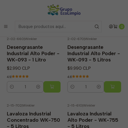
Envíos a la Region Metropolitana
el mismo dia si realizas la
compras antes de las 12 del medio día de
Lunes a Viernes
Envíos a todo Chile
a traves de Bluexpress
Inicio
Línea Restaurantes
0
2-02-660
|
Winkler
2-02-670
|
Winkler
Desengrasante
Desengrasante
Industrial Alto Poder -
Industrial Alto Poder -
WK-093 - 1 Litro
WK-093 - 5 Litros
$2.990 CLP
$9.990 CLP
4.9
4.8
Cantidad
Cantidad
2-15-702
|
Winkler
2-15-610
|
Winkler
-8% OFF
Lavaloza Industrial
Lavaloza Industrial
Concentrado WK-750
Alto Poder - WK-755
- 5 Litros
- 5 Litros