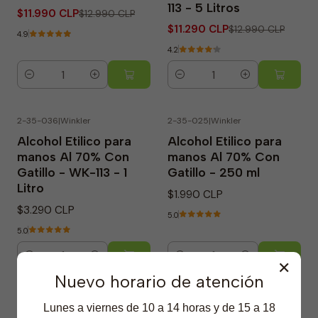
113 - 5 Litros
$11.990 CLP
$12.990 CLP
$11.290 CLP
$12.990 CLP
4.9
4.2
Cantidad
Cantidad
2-35-036
|
Winkler
2-35-025
|
Winkler
Alcohol Etilico para
Alcohol Etilico para
manos Al 70% Con
manos Al 70% Con
Gatillo - WK-113 - 1
Gatillo - 250 ml
Litro
$1.990 CLP
$3.290 CLP
5.0
5.0
Cantidad
Cantidad
✕
Nuevo horario de atención
2-35-254
|
Winkler
2-35-253
|
Winkler
Lunes a viernes de 10 a 14 horas y de 15 a 18
-29% OFF