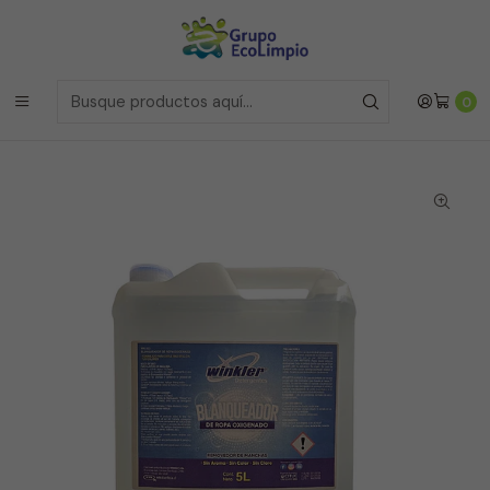
Envíos a la Region Metropolitana
el mismo dia si realizas la
compras antes de las 12 del medio día de
Lunes a Viernes
Envíos a todo Chile
a traves de Bluexpress
Inicio
Línea Industrial
0
Blanqueador de Ropa Oxigenado - WK-303 - 5 Litros