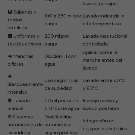
lavado principal
🏨 Sábanas y
150 a 250 ml por
Lavado industrial a
toallas
carga
alta temperatura
hoteleras
🏥 Uniformes y
200 ml por
Lavado institucional
textiles clínicos
carga
controlado
Aplicar sobre la
🧼 Manchas
Dilución 1:1 con
mancha antes del
difíciles
agua
lavado
🔥
Uso según nivel
Lavado entre 60°C
Blanqueamiento
de suciedad
y 80°C
intensivo
🪣 Lavado
50 ml por cada
Remojo previo y
manual
5 litros de agua
lavado posterior
⚙️ Sistemas
Dosificación
Integración en
automáticos de
automática
equipos industriales
lavandería
según proceso