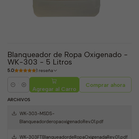
Blanqueador de Ropa Oxigenado -
WK-303 - 5 Litros
5.0
1 reseña
Comprar ahora
Cantidad
Agregar al Carro
ARCHIVOS
WK-303-MSDS-
BlanqueadorderopaoxigenadoRev.01.pdf
WK-303FTBlanqueadordeRopaOxigenadaRev.01.pdf