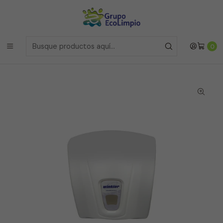
Envíos a la Region Metropolitana
el mismo dia si realizas la
compras antes de las 12 del medio día de
Lunes a Viernes
Envíos a todo Chile
a traves de Bluexpress
Inicio
Línea Papelería Industrial
0
Dispensador de Toalla Interfoliada CITY Blanco – Winkler