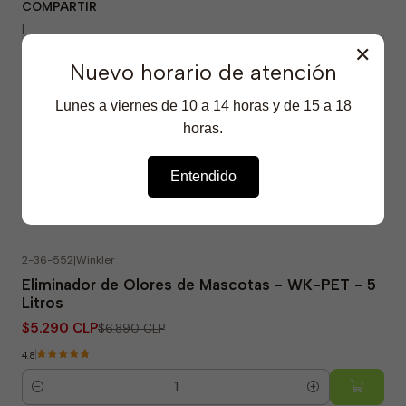
COMPARTIR
|
✕
Mostrar stock de ubicaciones
Nuevo horario de atención
Lunes a viernes de 10 a 14 horas y de 15 a 18
horas.
Entendido
Productos Destacados
2-36-552
|
Winkler
-23% OFF
Eliminador de Olores de Mascotas - WK-PET - 5
Litros
$5.290 CLP
$6.890 CLP
4.8
Cantidad