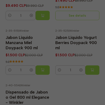
$7.490 CLP
$8.990 CLP
$9.490 CLP
$9.990 CLP
5.0
See details
Quantity
2-35-515
|
Winkler
2-35-525
|
Winkler
-25% OFF
-25% OFF
Jabon Liquido
Jabon Liquido Yogurt
Manzana Miel
Berries Doypack 900
Doypack 900 ml
ml
$1.500 CLP
$1.500 CLP
$2.000 CLP
$2.000 CLP
5.0
Quantity
Quantity
2-40-554
|
Winkler
Dispensado de Jabon
o Gel 800 ml Elegance
- Winkler