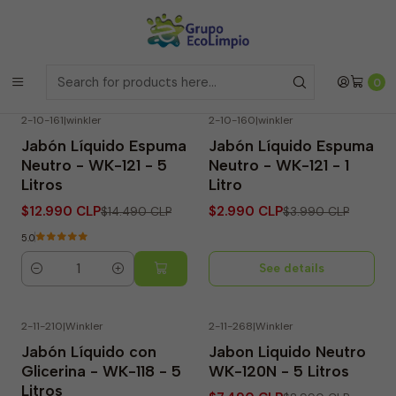
Envíos a la Region Metropolitana
el mismo dia si realizas la
compras antes de las 12 del medio día de
Lunes a Viernes
Envíos a todo Chile
a traves de Bluexpress
Home
Linea Jabones
0
2-10-161
|
winkler
2-10-160
|
winkler
-10% OFF
-25% OFF
Jabón Líquido Espuma
Jabón Líquido Espuma
Not available
Neutro - WK-121 - 5
Neutro - WK-121 - 1
Litros
Litro
$12.990 CLP
$2.990 CLP
$14.490 CLP
$3.990 CLP
5.0
See details
Quantity
2-11-210
|
Winkler
2-11-268
|
Winkler
-5% OFF
-17% OFF
Jabón Líquido con
Jabon Liquido Neutro
Out of Stock
Glicerina - WK-118 - 5
WK-120N - 5 Litros
Litros