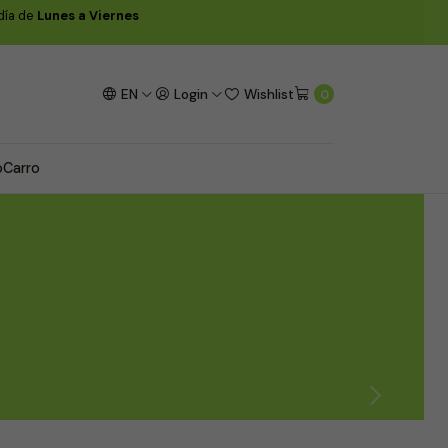
 día de
Lunes a Viernes
EN
Login
Wishlist
0
o
Carro