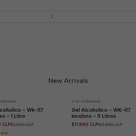
New Arrivals
0
|
Winkler
2-10-071
|
Winkler
% OFF
-14% OFF
lcoholico - Wk-117
Gel Alcoholico - WK-117
ro - 1 Litro
Incoloro - 5 Litros
0 CLP
$11.990 CLP
$3.690 CLP
$13.990 CLP