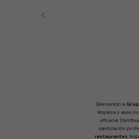
Línea Mascotas
Bienvenido a
Grup
limpieza y aseo in
eficacia. Distrib
sanitización prof
restaurantes
, lim