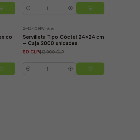
Quantity
2-42-109
|
Winkler
-100% OFF
énico
Servilleta Tipo Cóctel 24×24 cm
– Caja 2000 unidades
$0 CLP
$12.990 CLP
Quantity