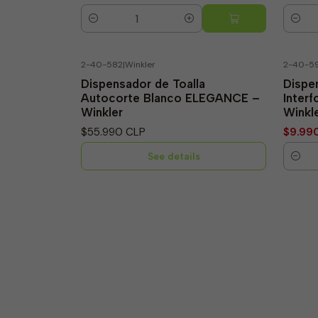
Quantity
Quanti
2-40-582
|
Winkler
2-40-59
Not available
-23
Dispensador de Toalla
Dispe
Autocorte Blanco ELEGANCE –
Interf
Winkler
Winkl
$55.990 CLP
$9.99
See details
Quanti