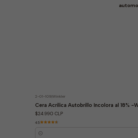
automot
2-01-109
|
Winkler
Cera Acrilica Autobrillo Incolora al 18% -
$24.990 CLP
4.5
Quantity