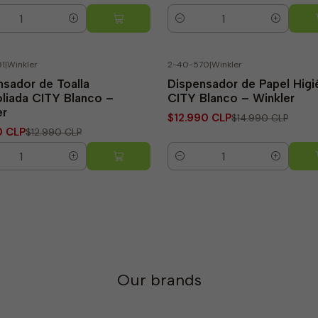
ty
Quantity
1
|
Winkler
2-40-570
|
Winkler
% OFF
-13% OFF
nsador de Toalla
Dispensador de Papel Higi
oliada CITY Blanco –
CITY Blanco – Winkler
er
$12.990 CLP
$14.990 CLP
0 CLP
$12.990 CLP
ty
Quantity
Our brands