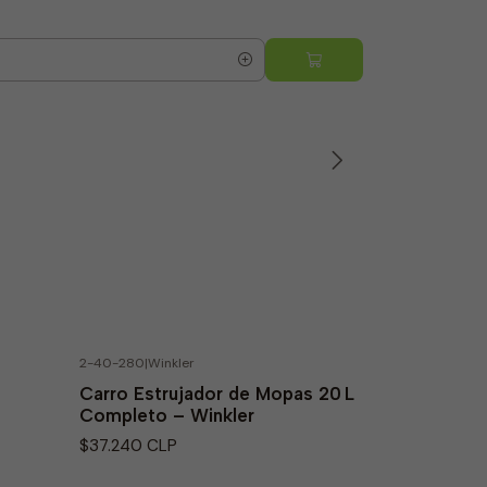
5.0
Quantity
2-40-280
|
Winkler
Carro Estrujador de Mopas 20 L
Completo – Winkler
$37.240 CLP