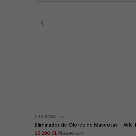
Linea Pisicina
2-36-552
|
Winkler
-23% OFF
Eliminador de Olores de Mascotas - WK-P
$5.290 CLP
$6.890 CLP