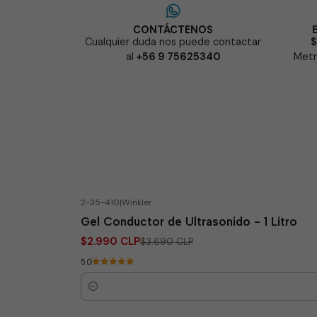
CONTÁCTENOS
Cualquier duda nos puede contactar
$
al
+56 9 75625340
Metr
2-35-410
|
Winkler
-19% OFF
Gel Conductor de Ultrasonido - 1 Litro
$2.990 CLP
$3.690 CLP
5.0
Quantity