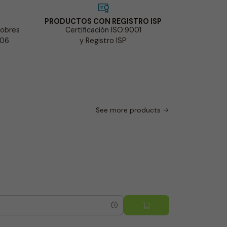
PRODUCTOS CON REGISTRO ISP
Cobres
Certificación ISO:9001
-06
y Registro ISP
See more products
2-10-096
|
Wink
-23% OFF
Gel Conduc
$1.535 CLP
$
5.0
Quantity