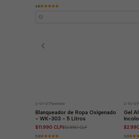
4.8
Quantity
2-01-077
|
winkler
2-10-07
-14% OFF
-19
Blanqueador de Ropa Oxigenado
Gel A
- WK-303 - 5 Litros
Incolo
$11.990 CLP
$2.99
$13.990 CLP
5.0
5.0