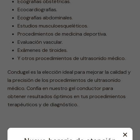
Ecografías obstétricas.
Ecocardiografías.
Ecografías abdominales.
Estudios musculoesqueléticos.
Procedimientos de medicina deportiva.
Evaluación vascular.
Exámenes de tiroides.
Y otros procedimientos de ultrasonido médico.
Condugel es la elección ideal para mejorar la calidad y
la precisión de los procedimientos de ultrasonido
médico. Confía en nuestro gel conductor para
obtener resultados óptimos en tus procedimientos
terapéuticos y de diagnóstico.
SHARE
✕
|