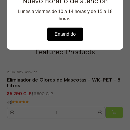
Nuevo horario de atención
Show stock from locations
Lunes a viernes de 10 a 14 horas y de 15 a 18
horas.
Entendido
Featured Products
2-36-552
|
Winkler
-23% OFF
Eliminador de Olores de Mascotas - WK-PET - 5
Litros
$5.290 CLP
$6.890 CLP
4.8
Quantity