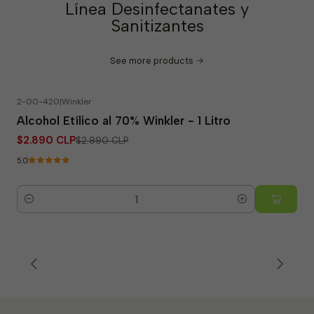
Línea Desinfectanates y
Sanitizantes
See more products
2-00-420
|
Winkler
-3% OFF
Alcohol Etílico al 70% Winkler - 1 Litro
$2.890 CLP
$2.990 CLP
5.0
Quantity