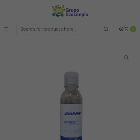
Envíos a la Region Metropolitana
el mismo dia si realizas la
compras antes de las 12 del medio día de
Lunes a Viernes
Envíos a todo Chile
a traves de Bluexpress
Home
Línea Médica y Estética
0
Gel Conductor de Ultrasonido Tapa Flip Top - 250 ml