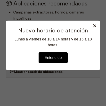
📦 Aplicaciones recomendadas
Campanas extractoras, hornos, cámaras
frigoríficas
Ascensores, pomos, marcos, puertas y ventanas
✕
Nuevo horario de atención
Equipos de acero inoxidable en clínicas, cocinas y
laboratorios
Lunes a viernes de 10 a 14 horas y de 15 a 18
Superficies metálicas en oficinas, moteles,
horas.
cafeterías y supermercados
Entendido
COMPARTIR
|
Mostrar stock de ubicaciones