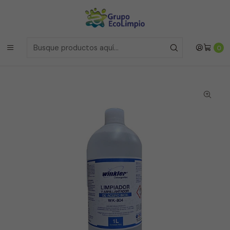
Envíos a la Region Metropolitana
el mismo dia si realizas la
compras antes de las 12 del medio día de
Lunes a Viernes
Envíos a todo Chile
a traves de Bluexpress
Inicio
Línea Restaurantes
0
Limpiador y Abrillantador de Aero Inoxidable - WK-804