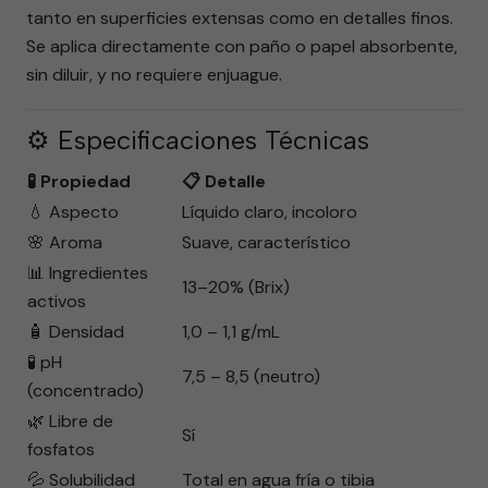
tanto en superficies extensas como en detalles finos.
Se aplica directamente con paño o papel absorbente,
sin diluir, y no requiere enjuague.
⚙️ Especificaciones Técnicas
🧪 Propiedad
📋 Detalle
💧 Aspecto
Líquido claro, incoloro
🌸 Aroma
Suave, característico
📊 Ingredientes
13–20% (Brix)
activos
🧴 Densidad
1,0 – 1,1 g/mL
🧪 pH
7,5 – 8,5 (neutro)
(concentrado)
🌿 Libre de
Sí
fosfatos
💦 Solubilidad
Total en agua fría o tibia