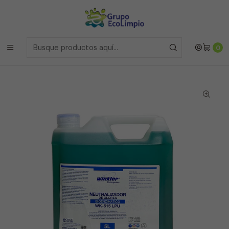
Envíos a la Region Metropolitana
el mismo dia si realizas la
compras antes de las 12 del medio día de
Lunes a Viernes
Envíos a todo Chile
a traves de Bluexpress
Inicio
Línea Industrial
0
Neutralizador Bioenzimatico de Olores LPU - 5 Litros