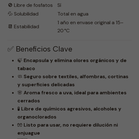
🚫 Libre de fosfatos
Sí
💦 Solubilidad
Total en agua
1 año en envase original a 15–
📆 Estabilidad
20 °C
✅ Beneficios Clave
🍃
Encapsula y elimina olores orgánicos y de
tabaco
🧼
Seguro sobre textiles, alfombras, cortinas
y superficies delicadas
🌸
Aroma fresco a uva, ideal para ambientes
cerrados
🧪
Libre de químicos agresivos, alcoholes y
organoclorados
🧤
Listo para usar, no requiere dilución ni
enjuague