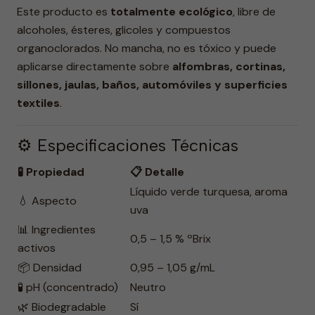
Este producto es
totalmente ecológico
, libre de
alcoholes, ésteres, glicoles y compuestos
organoclorados. No mancha, no es tóxico y puede
aplicarse directamente sobre
alfombras, cortinas,
sillones, jaulas, baños, automóviles y superficies
textiles
.
⚙️ Especificaciones Técnicas
🧪 Propiedad
📋 Detalle
Líquido verde turquesa, aroma
💧 Aspecto
uva
📊 Ingredientes
0,5 – 1,5 % ºBrix
activos
📦 Densidad
0,95 – 1,05 g/mL
🧪 pH (concentrado)
Neutro
🌿 Biodegradable
Sí