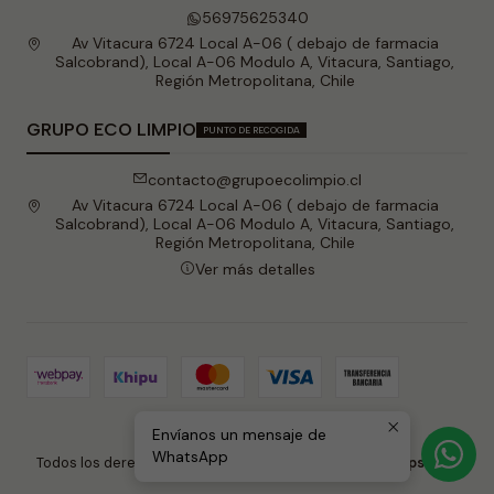
56975625340
Av Vitacura 6724 Local A-06 ( debajo de farmacia
Salcobrand), Local A-06 Modulo A, Vitacura, Santiago,
Región Metropolitana, Chile
GRUPO ECO LIMPIO
PUNTO DE RECOGIDA
contacto@grupoecolimpio.cl
Av Vitacura 6724 Local A-06 ( debajo de farmacia
Salcobrand), Local A-06 Modulo A, Vitacura, Santiago,
Región Metropolitana, Chile
Ver más detalles
Envíanos un mensaje de
2026 Grupo Eco Limpio .
WhatsApp
Todos los derechos reservados.
Desarrollado por Jumpseller
.