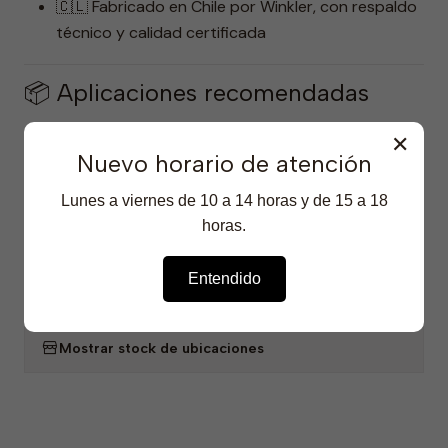
🇨🇱 Fabricado en Chile por Winkler, con respaldo
técnico y calidad certificada
📦 Aplicaciones recomendadas
Veterinarias, hogares, clínicas, automóviles
✕
Alfombras, sillones, cortinas, jaulas, baños
Nuevo horario de atención
Ambientes con presencia de heces, orina, humo o
Lunes a viernes de 10 a 14 horas y de 15 a 18
residuos orgánicos
horas.
Uso ambiental o directo sobre superficies
Entendido
COMPARTIR
|
Mostrar stock de ubicaciones