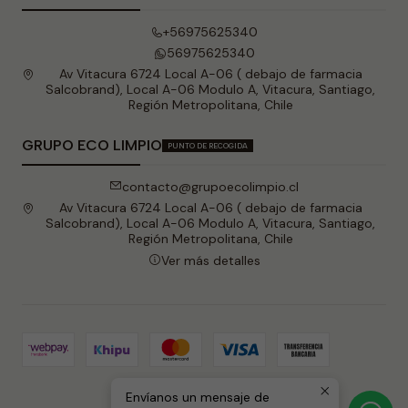
+56975625340
56975625340
Av Vitacura 6724 Local A-06 ( debajo de farmacia
Salcobrand), Local A-06 Modulo A, Vitacura, Santiago,
Región Metropolitana, Chile
GRUPO ECO LIMPIO
PUNTO DE RECOGIDA
contacto@grupoecolimpio.cl
Av Vitacura 6724 Local A-06 ( debajo de farmacia
Salcobrand), Local A-06 Modulo A, Vitacura, Santiago,
Región Metropolitana, Chile
Ver más detalles
Envíanos un mensaje de
2026 Grupo Eco Limpio .