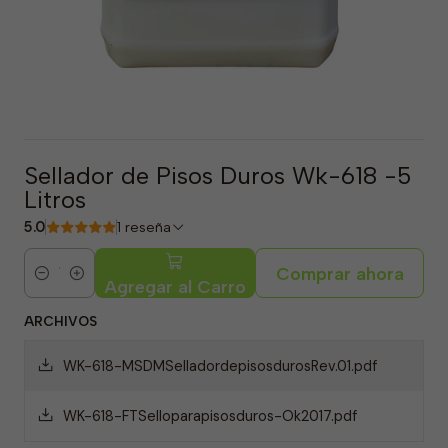
Sellador de Pisos Duros Wk-618 -5
Litros
5.0
1 reseña
Comprar ahora
Cantidad
Agregar al Carro
ARCHIVOS
WK-618-MSDMSelladordepisosdurosRev.01.pdf
WK-618-FTSelloparapisosduros-Ok2017.pdf