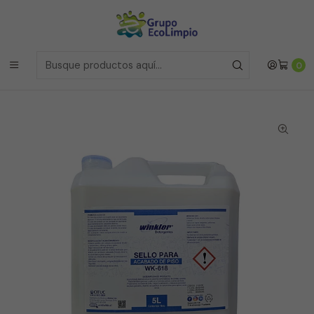
Envíos a la Region Metropolitana
el mismo dia si realizas la
compras antes de las 12 del medio día de
Lunes a Viernes
Envíos a todo Chile
a traves de Bluexpress
Inicio
Línea de Pisos y Alfombras
0
Sellador de Pisos Duros Wk-618 -5 Litros