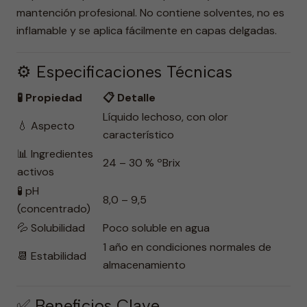
mantención profesional. No contiene solventes, no es
inflamable y se aplica fácilmente en capas delgadas.
⚙️ Especificaciones Técnicas
🧪 Propiedad
📋 Detalle
Líquido lechoso, con olor
💧 Aspecto
característico
📊 Ingredientes
24 – 30 % ºBrix
activos
🧪 pH
8,0 – 9,5
(concentrado)
💦 Solubilidad
Poco soluble en agua
1 año en condiciones normales de
📆 Estabilidad
almacenamiento
✅ Beneficios Clave