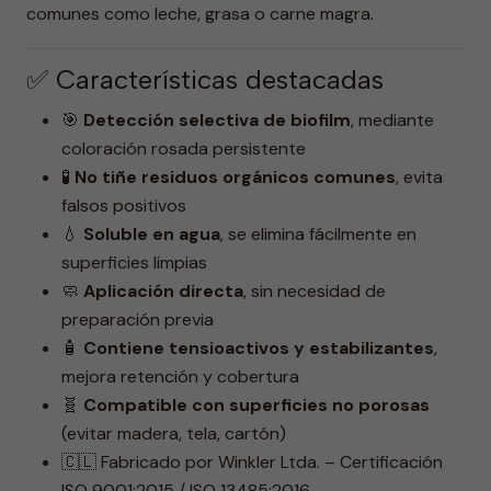
comunes como leche, grasa o carne magra.
✅ Características destacadas
🎯
Detección selectiva de biofilm
, mediante
coloración rosada persistente
🧪
No tiñe residuos orgánicos comunes
, evita
falsos positivos
💧
Soluble en agua
, se elimina fácilmente en
superficies limpias
🧼
Aplicación directa
, sin necesidad de
preparación previa
🧴
Contiene tensioactivos y estabilizantes
,
mejora retención y cobertura
🧬
Compatible con superficies no porosas
(evitar madera, tela, cartón)
🇨🇱 Fabricado por Winkler Ltda. – Certificación
ISO 9001:2015 / ISO 13485:2016