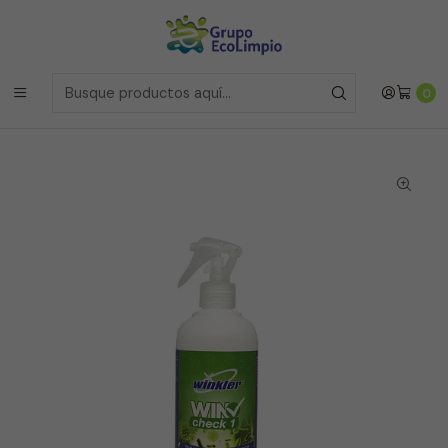
Envíos a la Region Metropolitana
el mismo dia si realizas la
compras antes de las 12 del medio día de
Lunes a Viernes
Envíos a todo Chile
a traves de Bluexpress
Inicio
Línea Restaurantes
0
WinCheck 1 – Test de Control de Higiene – Winkler - 500 ml