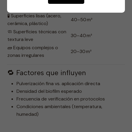
Tipo de superficie
con 500 ml
🧪 Superficies lisas (acero,
40–50 m²
cerámica, plástico)
🧼 Superficies técnicas con
30–40 m²
textura leve
🧱 Equipos complejos o
20–30 m²
zonas irregulares
🔁 Factores que influyen
Pulverización fina vs. aplicación directa
Densidad del biofilm esperado
Frecuencia de verificación en protocolos
Condiciones ambientales (temperatura,
humedad)