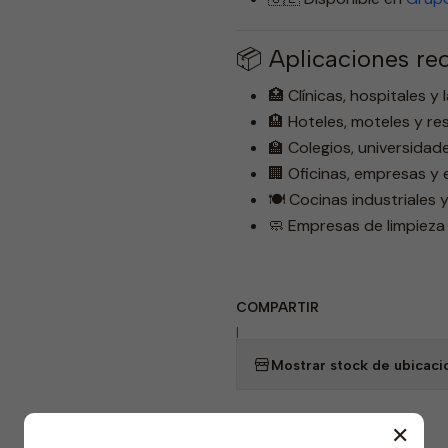
📦 Aplicaciones r
🏥 Clínicas, hospitales y
🏨 Hoteles, moteles y re
🏫 Colegios, universidade
🏢 Oficinas, empresas y 
🍽️ Cocinas industriales 
🧼 Empresas de limpieza
COMPARTIR
|
Mostrar stock de ubicaci
✕