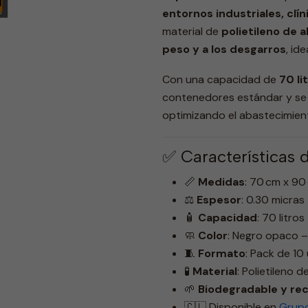
entornos industriales, clí
material de
polietileno de 
peso y a los desgarros
, id
Con una capacidad de
70 li
contenedores estándar y se
optimizando el abastecimient
✅ Características 
📏
Medidas
: 70 cm x 90
⚖️
Espesor
: 0.30 micras
🧴
Capacidad
: 70 litros
🧼
Color
: Negro opaco –
🧵
Formato
: Pack de 10
🧪
Material
: Polietileno 
🌱
Biodegradable y rec
🇨🇱 Disponible en
Grupo