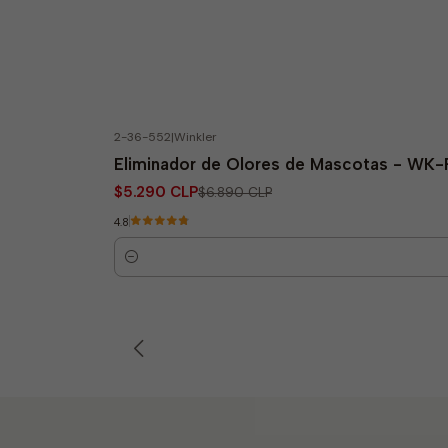
2-36-552
|
Winkler
-23% OFF
Eliminador de Olores de Mascotas - WK-P
$5.290 CLP
$6.890 CLP
4.8
Cantidad