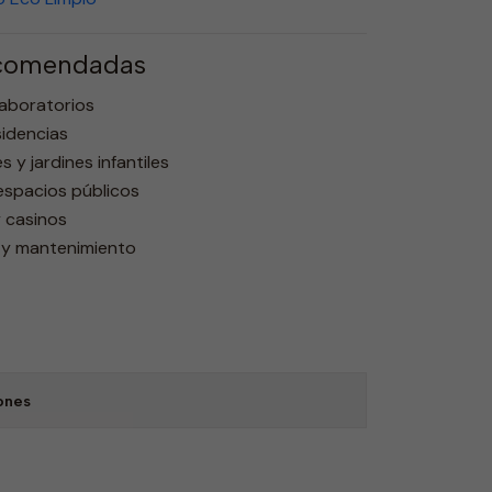
ecomendadas
 laboratorios
sidencias
s y jardines infantiles
espacios públicos
y casinos
 y mantenimiento
ones