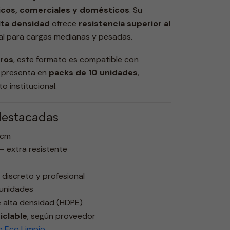
nicos, comerciales y domésticos
. Su
alta densidad
ofrece
resistencia superior al
eal para cargas medianas y pesadas.
tros
, este formato es compatible con
 presenta en
packs de 10 unidades
,
o institucional.
destacadas
 cm
 – extra resistente
 discreto y profesional
 unidades
de alta densidad (HDPE)
iclable
, según proveedor
 Eco Limpio