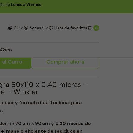
 día de
Lunes a Viernes
e Bolsa 10UN-
Negra 80x110x0.4 120L
CL
Acceso
Lista de favoritos
0
te Bolsa 10UN-
o
Carro
 al Carro
Comprar ahora
egra 80x110 x 0.40 micras –
te – Winkler
acidad y formato institucional para
s.
ler
de
70 cm x 90 cm y 0.30 micras de
 el
manejo eficiente de residuos en