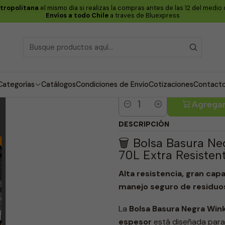
etropolitana
el mismo dia si realizas la compras antes de las 12 del medio
Restaurantes
Bolsa Basura Negra 80x110x0.4 120L Extra Resistent
Envíos a todo Chile
a traves de Bluexpress
Bolsa Basura 
Extra Resisten
4.0
1 reseña
Categorías
Catálogos
Condiciones de Envio
Cotizaciones
Contact
Agregar
Cantidad
DESCRIPCIÓN
🗑️ Bolsa Basura N
70L Extra Resisten
Alta resistencia, gran cap
manejo seguro de residuo
La
Bolsa Basura Negra Wink
espesor
está diseñada para