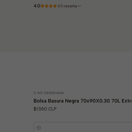
4.0
1 reseña
2-40-234
|
Winkler
Bolsa Basura Negra 70x90X0.30 70L Extr
$1.550 CLP
Cantidad