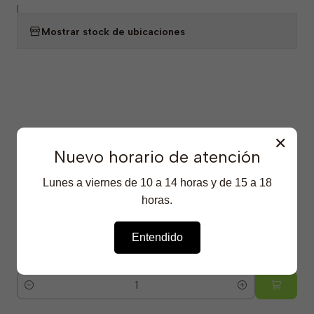
|
Mostrar stock de ubicaciones
Productos Destacados
✕
Nuevo horario de atención
Lunes a viernes de 10 a 14 horas y de 15 a 18
2-36-552
|
Winkler
-23% OFF
horas.
Eliminador de Olores de Mascotas - WK-PET - 5
Litros
Entendido
$5.290 CLP
$6.890 CLP
4.8
Cantidad