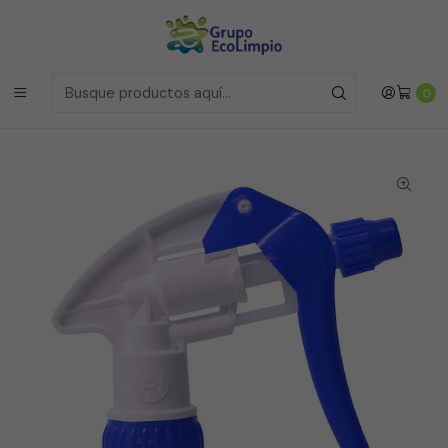
Envíos a la Region Metropolitana
el mismo dia si realizas la
compras antes de las 12 del medio día de
Lunes a Viernes
Envíos a todo Chile
a traves de Bluexpress
Inicio
Insumos e Implementos
0
Gatillo Americano SM-ST-D1 28/410 UN