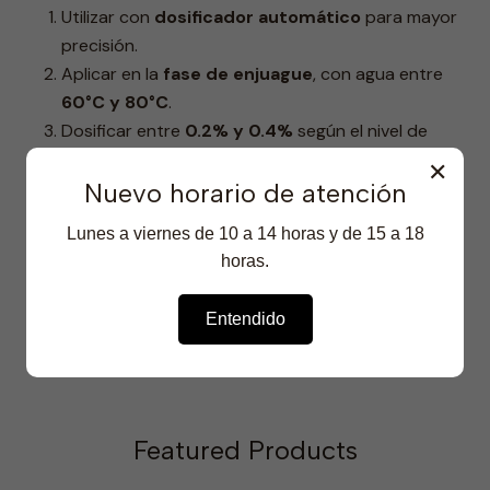
Utilizar con
dosificador automático
para mayor
precisión.
Aplicar en la
fase de enjuague
, con agua entre
60°C y 80°C
.
Dosificar entre
0.2% y 0.4%
según el nivel de
carga y dureza del agua.
✕
Nuevo horario de atención
SHARE
Lunes a viernes de 10 a 14 horas y de 15 a 18
|
horas.
Show stock from locations
Entendido
Featured Products