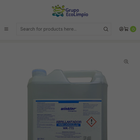
Envíos a la Region Metropolitana
el mismo dia si realizas la
compras antes de las 12 del medio día de
Lunes a Viernes
Envíos a todo Chile
a traves de Bluexpress
Home
Línea Restaurantes
0
Abrillantador de Lavavajillas Concentrado - Wk-770 - 5
Litros