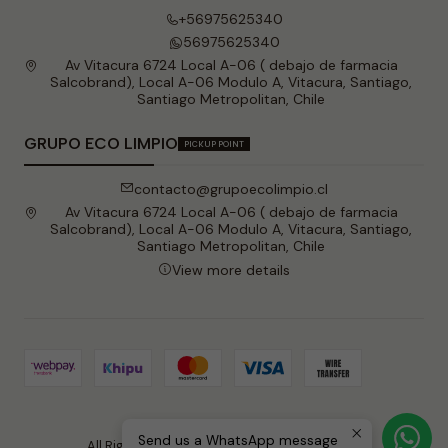
+56975625340
56975625340
Av Vitacura 6724 Local A-06 ( debajo de farmacia
Salcobrand), Local A-06 Modulo A, Vitacura, Santiago,
Santiago Metropolitan, Chile
GRUPO ECO LIMPIO
PICKUP POINT
contacto@grupoecolimpio.cl
Av Vitacura 6724 Local A-06 ( debajo de farmacia
Salcobrand), Local A-06 Modulo A, Vitacura, Santiago,
Santiago Metropolitan, Chile
View more details
2026 Grupo Eco Limpio .
Send us a WhatsApp message
All Rights Reserved.
Powered by Jumpseller
.