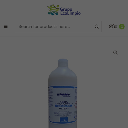
Envíos a la Region Metropolitana
el mismo dia si realizas la
compras antes de las 12 del medio día de
Lunes a Viernes
Envíos a todo Chile
a traves de Bluexpress
Home
Línea de Pisos y Alfombras
0
Cera Acrilica Autobrillo Incolora al 18% - WK-630I - 1 Litro