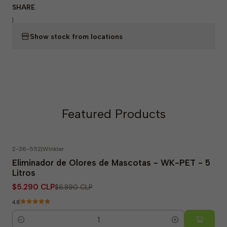
SHARE
|
Show stock from locations
Featured Products
2-36-552
|
Winkler
-23% OFF
Eliminador de Olores de Mascotas - WK-PET - 5
Litros
$5.290 CLP
$6.890 CLP
4.8
Quantity