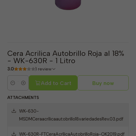
Cera Acrilica Autobrillo Roja al 18%
- WK-630R - 1 Litro
3.0
1 review
Add to Cart
Buy now
Quantity
ATTACHMENTS
WK-630-
MSDMCeraacrílicaautobrillo18variedadesRev.03.pdf
WK-630R-FTCeraAcrílicaAutobrilloRoja-OK2019.pdf