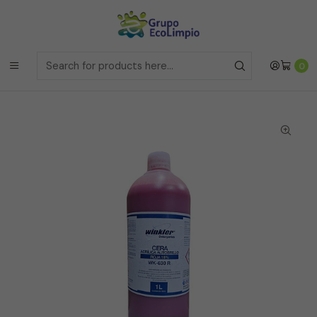
Envíos a la Region Metropolitana
el mismo dia si realizas la
compras antes de las 12 del medio día de
Lunes a Viernes
Envíos a todo Chile
a traves de Bluexpress
Home
Línea de Pisos y Alfombras
0
Cera Acrilica Autobrillo Roja al 18% - WK-630R - 1 Litro