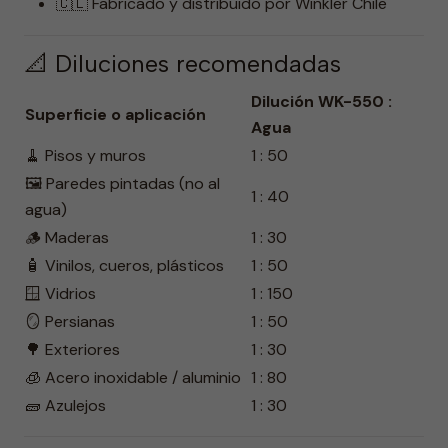
🇨🇱 Fabricado y distribuido por Winkler Chile
📐 Diluciones recomendadas
Dilución WK-550 :
Superficie o aplicación
Agua
🧹 Pisos y muros
1 : 50
🖼️ Paredes pintadas (no al
1 : 40
agua)
🪵 Maderas
1 : 30
🧴 Vinilos, cueros, plásticos
1 : 50
🪟 Vidrios
1 : 150
🪞 Persianas
1 : 50
🌳 Exteriores
1 : 30
🧊 Acero inoxidable / aluminio
1 : 80
🧱 Azulejos
1 : 30