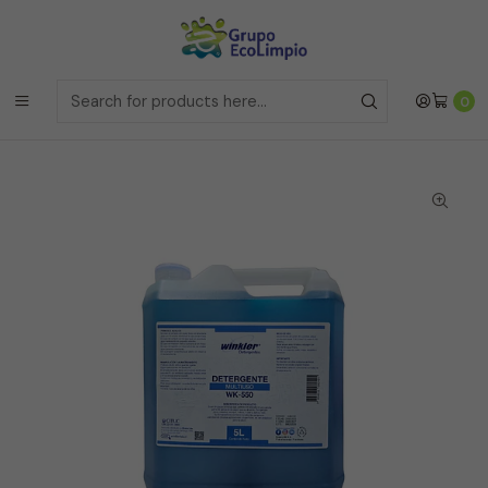
Envíos a la Region Metropolitana
el mismo dia si realizas la
compras antes de las 12 del medio día de
Lunes a Viernes
Envíos a todo Chile
a traves de Bluexpress
Home
Línea Restaurantes
0
Detergente Industrial Multiuso - WK-550 - 5 LITROS