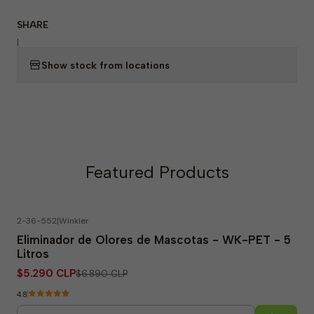
SHARE
|
Show stock from locations
Featured Products
2-36-552
|
Winkler
-23% OFF
Eliminador de Olores de Mascotas - WK-PET - 5
Litros
$5.290 CLP
$6.890 CLP
4.8