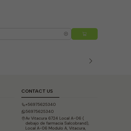
Bolsa Basu
$950 CLP
5.0
Quantity
CONTACT US
+56975625340
56975625340
Av Vitacura 6724 Local A-06 (
debajo de farmacia Salcobrand),
Local A-06 Modulo A, Vitacura,