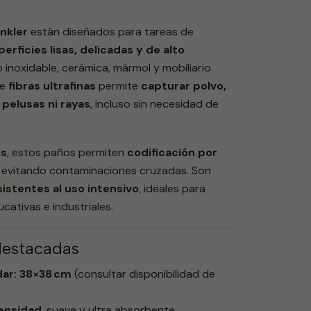
nkler
están diseñados para tareas de
erficies lisas, delicadas y de alto
o inoxidable, cerámica, mármol y mobiliario
de
fibras ultrafinas
permite
capturar polvo,
pelusas ni rayas
, incluso sin necesidad de
es
, estos paños permiten
codificación por
, evitando contaminaciones cruzadas. Son
esistentes al uso intensivo
, ideales para
ucativas e industriales.
destacadas
ar: 38×38 cm
(consultar disponibilidad de
densidad
, suave y ultra absorbente