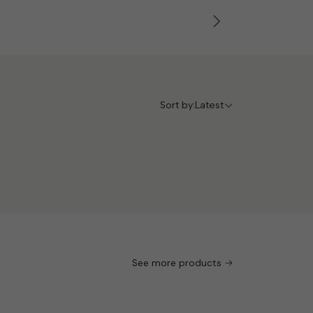
Sort by:
Latest
See more products
2-40-233
|
Wink