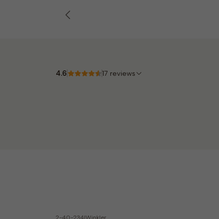
4.6
17 reviews
2-40-234
|
Winkler