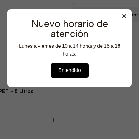
|
Show stock from location
✕
Nuevo horario de
atención
Lunes a viernes de 10 a 14 horas y de 15 a 18
horas.
Featured Products
Entendido
ET - 5 Litros