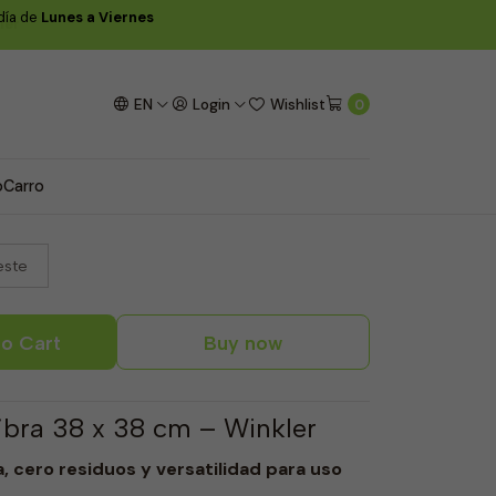
 día de
Lunes a Viernes
ler
ra Absorbente 38 x 38
EN
Login
Wishlist
0
o
Carro
este
o Cart
Buy now
ibra 38 x 38 cm – Winkler
, cero residuos y versatilidad para uso