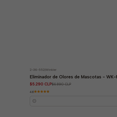
2-36-552
|
Winkler
-23% OFF
Eliminador de Olores de Mascotas - WK-P
$5.290 CLP
$6.890 CLP
4.8
Quantity