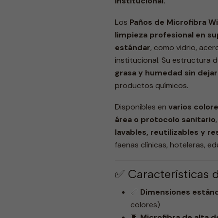
institucional.
Los
Paños de Microfibra Wi
limpieza profesional en sup
estándar
, como vidrio, acer
institucional. Su estructura 
grasa y humedad sin dejar 
productos químicos.
Disponibles en
varios color
área o protocolo sanitario
lavables, reutilizables y r
faenas clínicas, hoteleras, ed
✅ Características 
📏
Dimensiones estánd
colores)
🧵
Microfibra de alta 