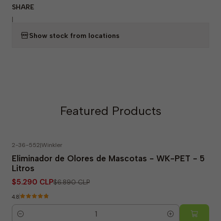
SHARE
|
Show stock from locations
Featured Products
2-36-552
|
Winkler
-23% OFF
Eliminador de Olores de Mascotas - WK-PET - 5
Litros
$5.290 CLP
$6.890 CLP
4.8
Quantity