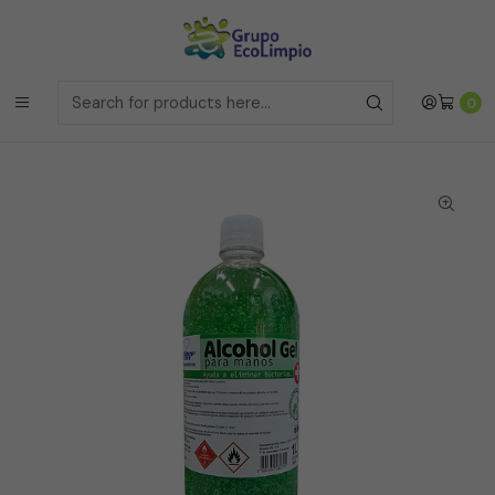
Envíos a la Region Metropolitana
el mismo dia si realizas la
compras antes de las 12 del medio día de
Lunes a Viernes
Envíos a todo Chile
a traves de Bluexpress
Home
Línea Médica y Estética
0
Gel Alcoholico - Wk-117 - 1 Litro