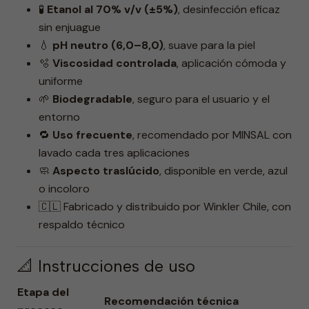
🧪
Etanol al 70% v/v (±5%)
, desinfección eficaz
sin enjuague
💧
pH neutro (6,0–8,0)
, suave para la piel
🫧
Viscosidad controlada
, aplicación cómoda y
uniforme
🌱
Biodegradable
, seguro para el usuario y el
entorno
🔁
Uso frecuente
, recomendado por MINSAL con
lavado cada tres aplicaciones
🧼
Aspecto traslúcido
, disponible en verde, azul
o incoloro
🇨🇱 Fabricado y distribuido por Winkler Chile, con
respaldo técnico
📐 Instrucciones de uso
Etapa del
Recomendación técnica