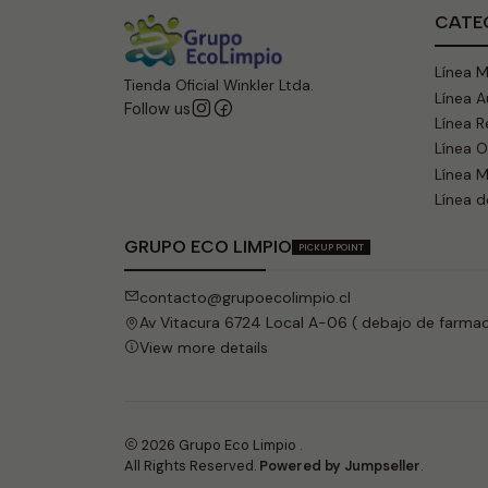
CATE
Línea 
Tienda Oficial Winkler Ltda.
Línea 
Follow us
Línea R
Línea 
Línea M
Línea d
GRUPO ECO LIMPIO
PICKUP POINT
contacto@grupoecolimpio.cl
Av Vitacura 6724 Local A-06 ( debajo de farmaci
View more details
2026 Grupo Eco Limpio .
All Rights Reserved.
Powered by Jumpseller
.