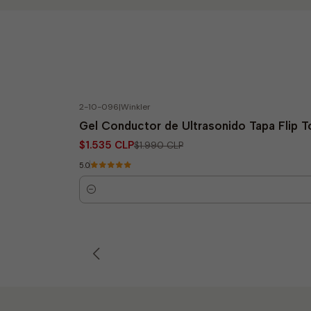
2-10-096
|
Winkler
-23% OFF
Gel Conductor de Ultrasonido Tapa Flip T
$1.535 CLP
$1.990 CLP
5.0
Quantity