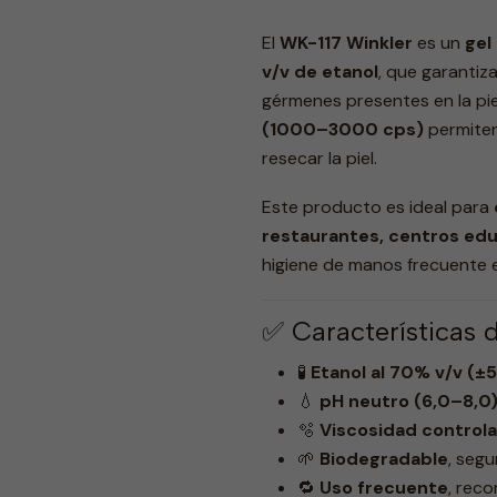
El
WK-117 Winkler
es un
gel
v/v de etanol
, que garantiz
gérmenes presentes en la pie
(1000–3000 cps)
permiten
resecar la piel.
Este producto es ideal para
restaurantes, centros edu
higiene de manos frecuente e
✅ Características 
🧪
Etanol al 70% v/v (±
💧
pH neutro (6,0–8,0
🫧
Viscosidad control
🌱
Biodegradable
, segu
🔁
Uso frecuente
, rec