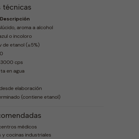
s técnicas
/ Descripción
slúcido, aroma a alcohol
azul o incoloro
v de etanol (±5%)
,0
 3000 cps
ta en agua
 desde elaboración
rminado (contiene etanol)
ecomendadas
y centros médicos
 y cocinas industriales