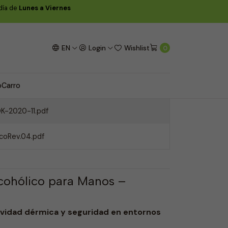
 día de
Lunes a Viernes
 - WK-117 - 5 Litros
EN
Login
Wishlist
0
o
Carro
K-2020-11.pdf
coRev.04.pdf
cohólico para Manos –
uavidad dérmica y seguridad en entornos