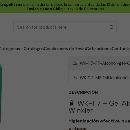
etropolitana
el mismo dia si realizas la compras antes de las 12 del medio
Home
Línea Médica y Estética
Gel Alcoholico - WK-117 - 5 Litros
Envíos a todo Chile
a traves de Bluexpress
Gel Alcoholico
4.8
4 reviews
Categorías
Catálogos
Condiciones de Envio
Cotizaciones
Contact
ATTACHMENTS
WK-117-FT-Alcohol-gel-O
WK-117-MSDMGelalcohóli
DESCRIPCIÓN
🧴 WK-117 – Gel Al
Winkler
Higienización efectiva, s
críticos.