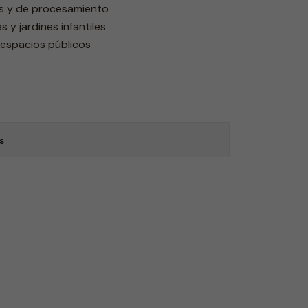
ias y de procesamiento
s y jardines infantiles
 espacios públicos
s
2-36-550
|
Wink
-33% OFF