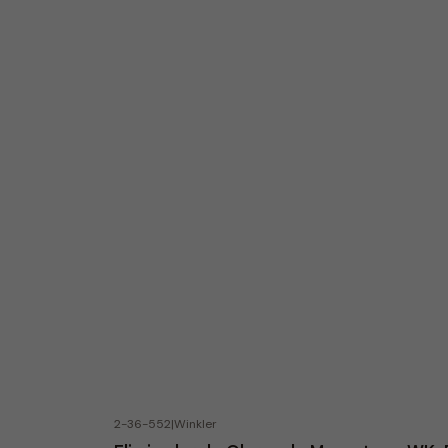
2-36-552
|
Winkler
-23% OFF