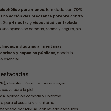
 alcohólico para manos
, formulado con
70%
a una
acción desinfectante potente
contra
l. Su
pH neutro
y
viscosidad controlada
 una aplicación cómoda, rápida y segura, sin
clínicas, industrias alimentarias,
cativos y espacios públicos
, donde la
s esencial.
destacadas
5%)
, desinfección eficaz sin enjuague
)
, suave para la piel
ada
, aplicación cómoda y uniforme
ro para el usuario y el entorno
omendado por MINSAL con lavado cada tres