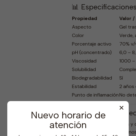
📊 Especificacione
Propiedad
Valor 
Aspecto
Gel tra
Color
Verde, 
Porcentaje activo
70% v/
pH (concentrado)
6,0 – 8
Viscosidad
1000 –
Solubilidad
Comple
Biodegradabilidad
Sí
Estabilidad
2 años
Punto de inflamación
No dete
✕
📦 Aplicaciones r
Nuevo horario de
atención
🏥 Clínicas, hospitales 
🍽️ Restaurantes, casinos