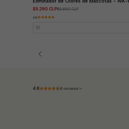
Eliminador de Olores de Mascotas - WK-P
$5.290 CLP
$6.890 CLP
4.8
Quantity
4.8
4 reviews