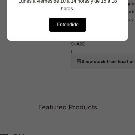
Lunes a viernes de 10 a 14 horas y de 15 a 18
🏭 Industrias alimentar
horas.
🏫 Colegios, universidade
🧼 Oficinas, comercios y
Entendido
SHARE
|
Show stock from location
Featured Products