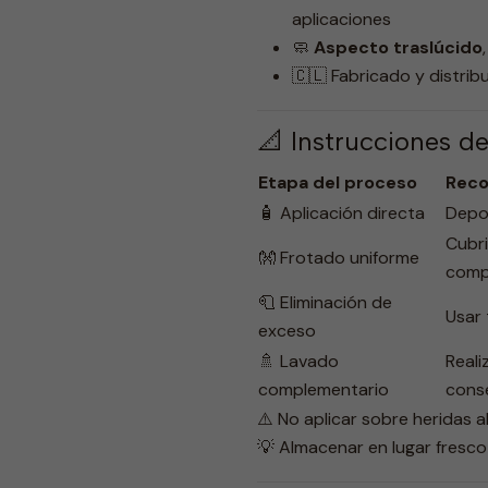
aplicaciones
🧼
Aspecto traslúcido
🇨🇱 Fabricado y distrib
📐 Instrucciones d
Etapa del proceso
Reco
🧴 Aplicación directa
Depos
Cubri
👐 Frotado uniforme
comp
🧻 Eliminación de
Usar 
exceso
🚿 Lavado
Reali
complementario
cons
⚠️ No aplicar sobre heridas a
💡 Almacenar en lugar fresco 