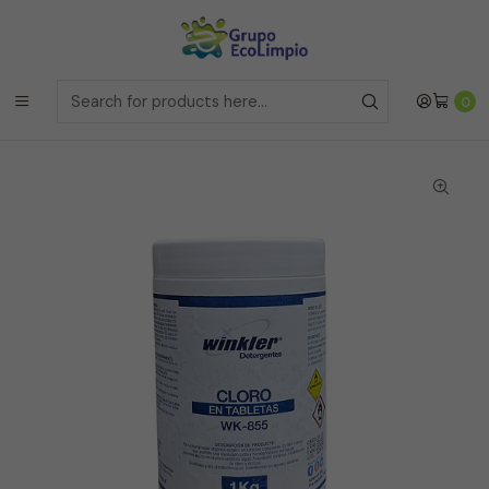
Envíos a la Region Metropolitana
el mismo dia si realizas la
compras antes de las 12 del medio día de
Lunes a Viernes
Envíos a todo Chile
a traves de Bluexpress
Home
Línea Industrial
Cloro en Tabletas - Winkler - 1 Kilo
0