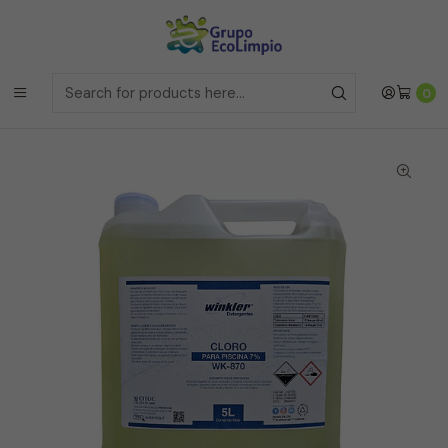
Envíos a la Region Metropolitana
el mismo dia si realizas la
compras antes de las 12 del medio día de
Lunes a Viernes
Envíos a todo Chile
a traves de Bluexpress
Home
Línea Industrial
Cloro para Piscina al 7% - Winkler
0