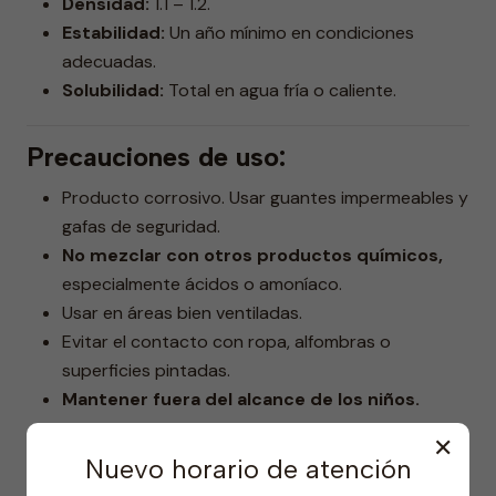
Densidad:
1.1 – 1.2.
Estabilidad:
Un año mínimo en condiciones
adecuadas.
Solubilidad:
Total en agua fría o caliente.
Precauciones de uso:
Producto corrosivo. Usar guantes impermeables y
gafas de seguridad.
No mezclar con otros productos químicos,
especialmente ácidos o amoníaco.
Usar en áreas bien ventiladas.
Evitar el contacto con ropa, alfombras o
superficies pintadas.
Mantener fuera del alcance de los niños.
✕
Primeros auxilios:
Nuevo horario de atención