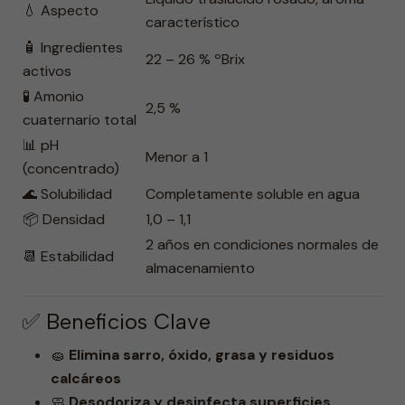
💧 Aspecto
característico
🧴 Ingredientes
22 – 26 % ºBrix
activos
🧪 Amonio
2,5 %
cuaternario total
📊 pH
Menor a 1
(concentrado)
🌊 Solubilidad
Completamente soluble en agua
📦 Densidad
1,0 – 1,1
2 años en condiciones normales de
📆 Estabilidad
almacenamiento
✅ Beneficios Clave
🧽
Elimina sarro, óxido, grasa y residuos
calcáreos
🧼
Desodoriza y desinfecta superficies