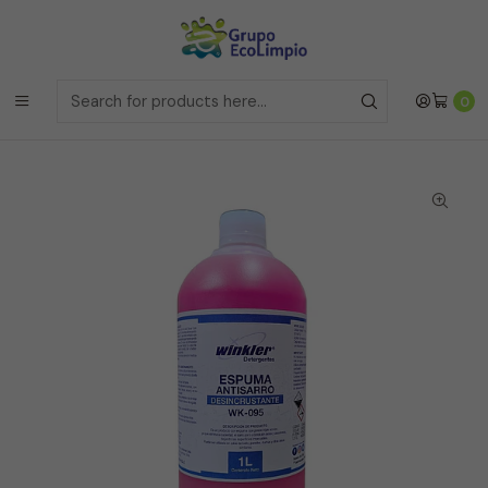
Envíos a la Region Metropolitana
el mismo dia si realizas la
compras antes de las 12 del medio día de
Lunes a Viernes
Envíos a todo Chile
a traves de Bluexpress
Home
Línea Industrial
0
Espuma Antisarro Desincrustante - WK-095 - 1 Litro