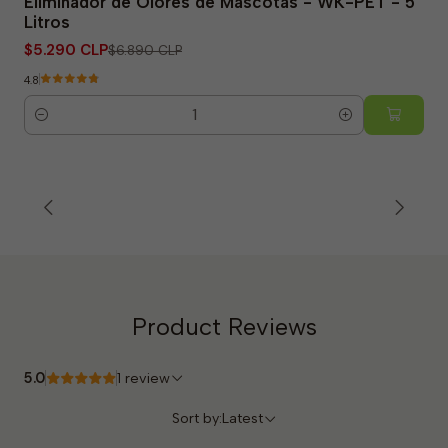
Eliminador de Olores de Mascotas - WK-PET - 5
Litros
$5.290 CLP
$6.890 CLP
4.8
Quantity
Product Reviews
5.0
1 review
Sort by:
Latest