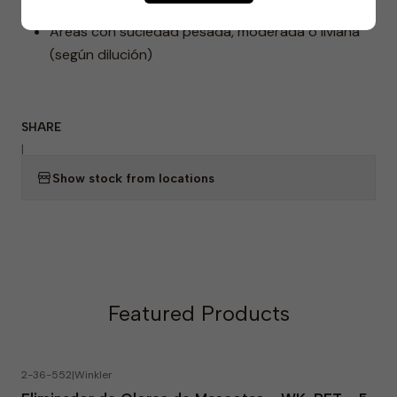
Mantención industrial y limpieza profunda
Áreas con suciedad pesada, moderada o liviana
(según dilución)
SHARE
|
Show stock from locations
Featured Products
2-36-552
|
Winkler
-23% OFF