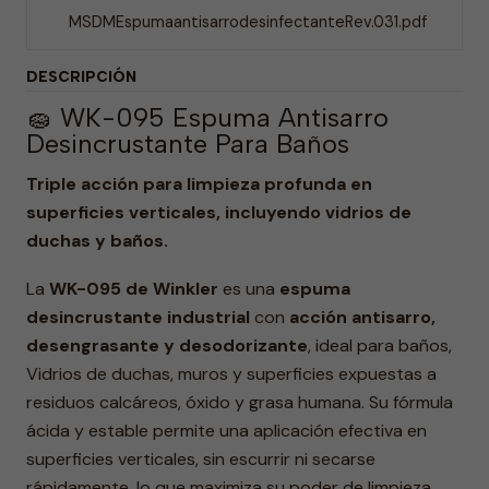
MSDMEspumaantisarrodesinfectanteRev.031.pdf
DESCRIPCIÓN
🧽 WK-095 Espuma Antisarro
Desincrustante Para Baños
Triple acción para limpieza profunda en
superficies verticales, incluyendo vidrios de
duchas y baños.
La
WK-095 de Winkler
es una
espuma
desincrustante industrial
con
acción antisarro,
desengrasante y desodorizante
, ideal para baños,
Vidrios de duchas, muros y superficies expuestas a
residuos calcáreos, óxido y grasa humana. Su fórmula
ácida y estable permite una aplicación efectiva en
superficies verticales, sin escurrir ni secarse
rápidamente, lo que maximiza su poder de limpieza.