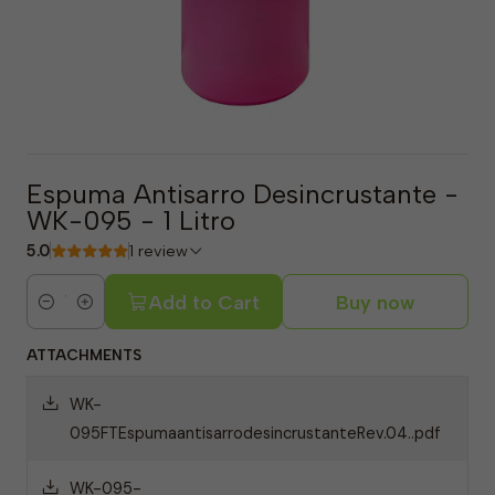
Espuma Antisarro Desincrustante -
WK-095 - 1 Litro
5.0
1 review
Add to Cart
Buy now
Quantity
ATTACHMENTS
WK-
095FTEspumaantisarrodesincrustanteRev.04..pdf
WK-095-