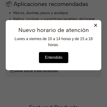
📦 Aplicaciones recomendadas
Muros, duchas, pisos y azulejos
Baños, cocinas y superficies lavables del hogar
✕
Limpieza profunda en ambientes domésticos
Nuevo horario de atención
exigentes
Uso directo o diluido según nivel de suciedad
Lunes a viernes de 10 a 14 horas y de 15 a 18
horas.
SHARE
Entendido
|
Show stock from locations