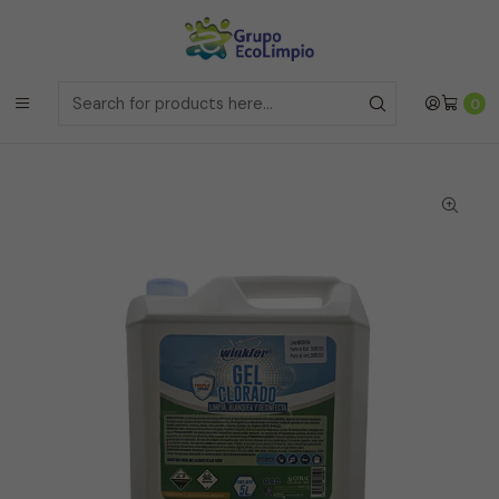
Envíos a la Region Metropolitana
el mismo dia si realizas la
compras antes de las 12 del medio día de
Lunes a Viernes
Envíos a todo Chile
a traves de Bluexpress
Home
Línea Hogar
0
Cloro Gel al 3% Hogar - WK-745 H - 5 Litros