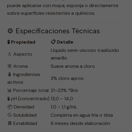
puede aplicarse con mopa, esponja o directamente
sobre superficies resistentes a químicos.
⚙️ Especificaciones Técnicas
🧪 Propiedad
📋 Detalle
Líquido semi-viscoso traslúcido
💧 Aspecto
amarillo
🌸 Aroma
Suave aroma a cloro
🧴 Ingredientes
3% cloro aprox.
activos
📊 Porcentaje total
21–23% ºBrix
🧪 pH (concentrado)
13,0 – 14,0
📦 Densidad
1,0 – 1,1 g/mL
💦 Solubilidad
Completa en agua fría o tibia
📆 Estabilidad
6 meses desde elaboración