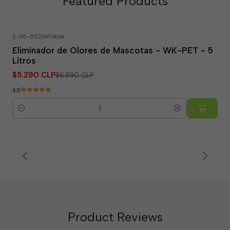
Featured Products
2-36-552
|
Winkler
-23% OFF
Eliminador de Olores de Mascotas - WK-PET - 5
Litros
$5.290 CLP
$6.890 CLP
4.8
Quantity
Product Reviews