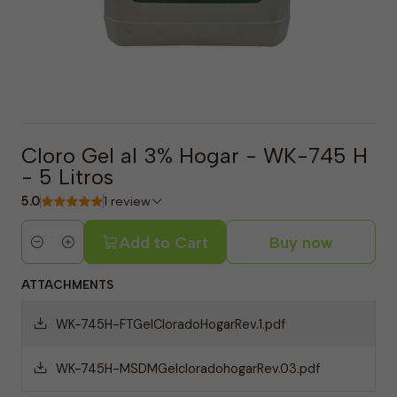
Cloro Gel al 3% Hogar - WK-745 H
- 5 Litros
5.0
1 review
Add to Cart
Buy now
Quantity
ATTACHMENTS
WK-745H-FTGelCloradoHogarRev.1.pdf
WK-745H-MSDMGelcloradohogarRev.03.pdf