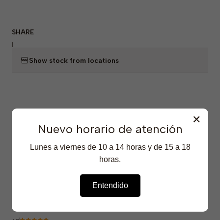
SHARE
|
Show stock from locations
✕
Nuevo horario de atención
Featured Products
Lunes a viernes de 10 a 14 horas y de 15 a 18
horas.
2-36-552
|
Winkler
-23% OFF
Eliminador de Olores de Mascotas - WK-PET - 5
Entendido
Litros
$5.290 CLP
$6.890 CLP