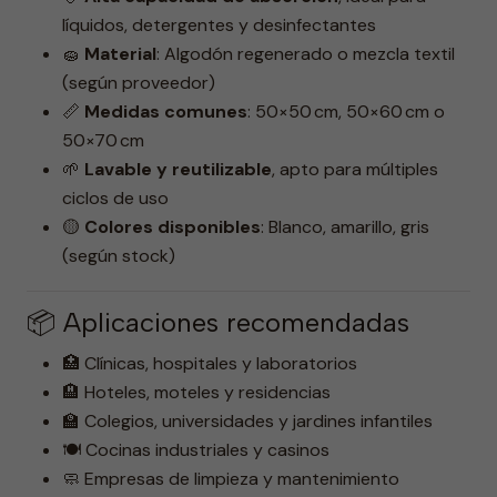
líquidos, detergentes y desinfectantes
🧽
Material
: Algodón regenerado o mezcla textil
(según proveedor)
📏
Medidas comunes
: 50×50 cm, 50×60 cm o
50×70 cm
🌱
Lavable y reutilizable
, apto para múltiples
ciclos de uso
🟡
Colores disponibles
: Blanco, amarillo, gris
(según stock)
📦 Aplicaciones recomendadas
🏥 Clínicas, hospitales y laboratorios
🏨 Hoteles, moteles y residencias
🏫 Colegios, universidades y jardines infantiles
🍽️ Cocinas industriales y casinos
🧼 Empresas de limpieza y mantenimiento