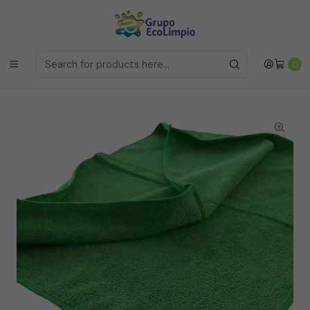
Envíos a la Region Metropolitana
el mismo dia si realizas la
compras antes de las 12 del medio día de
Lunes a Viernes
Envíos a todo Chile
a traves de Bluexpress
Home
Insumos e Implementos
0
Trapero de Microfibra 50 x70 doble con Ojal