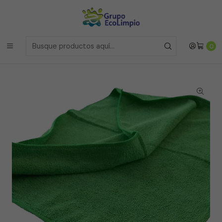
Envíos a la Region Metropolitana
el mismo dia si realizas la
compras antes de las 12 del medio día de
Lunes a Viernes
Envíos a todo Chile
a traves de Bluexpress
Inicio
Insumos e Implementos
0
Trapero de Microfibra 50 x70 doble con Ojal