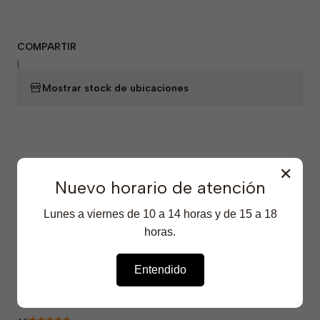
COMPARTIR
|
Mostrar stock de ubicaciones
✕
Nuevo horario de atención
Productos Destacados
Lunes a viernes de 10 a 14 horas y de 15 a 18
horas.
2-36-552
|
Winkler
-23% OFF
Eliminador de Olores de Mascotas - WK-PET - 5
Entendido
Litros
$5.290 CLP
$6.890 CLP