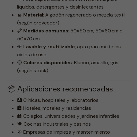
líquidos, detergentes y desinfectantes
🧽
Material
: Algodón regenerado o mezcla textil
(según proveedor)
📏
Medidas comunes
: 50×50 cm, 50×60 cm o
50×70 cm
🌱
Lavable y reutilizable
, apto para múltiples
ciclos de uso
🟡
Colores disponibles
: Blanco, amarillo, gris
(según stock)
📦 Aplicaciones recomendadas
🏥 Clínicas, hospitales y laboratorios
🏨 Hoteles, moteles y residencias
🏫 Colegios, universidades y jardines infantiles
🍽️ Cocinas industriales y casinos
🧼 Empresas de limpieza y mantenimiento